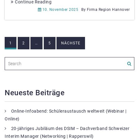
Continue Reading
10. November 2025
By Firma Region Hannover
Beitragsnavigation
1
2
…
5
NÄCHSTE
Neueste Beiträge
Online-Infoabend: Schüleraustausch weltweit (Webinar |
Online)
20-jähriges Jubiläum des DSIM – Dachverband Schweizer
Interim Manager (Networking | Rapperswil)