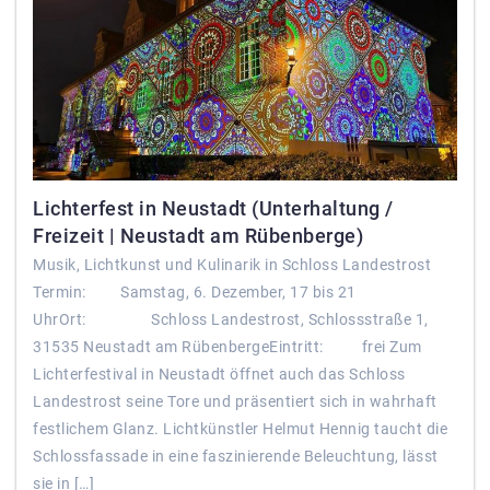
Lichterfest in Neustadt (Unterhaltung /
Freizeit | Neustadt am Rübenberge)
Musik, Lichtkunst und Kulinarik in Schloss Landestrost
Termin: Samstag, 6. Dezember, 17 bis 21
UhrOrt: Schloss Landestrost, Schlossstraße 1,
31535 Neustadt am RübenbergeEintritt: frei Zum
Lichterfestival in Neustadt öffnet auch das Schloss
Landestrost seine Tore und präsentiert sich in wahrhaft
festlichem Glanz. Lichtkünstler Helmut Hennig taucht die
Schlossfassade in eine faszinierende Beleuchtung, lässt
sie in […]