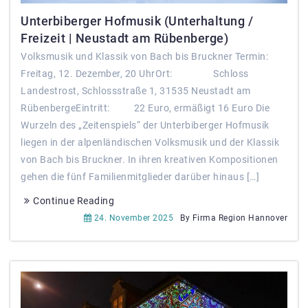
Unterbiberger Hofmusik (Unterhaltung /
Freizeit | Neustadt am Rübenberge)
Volksmusik und Klassik von Bach bis Bruckner Termin:
Freitag, 12. Dezember, 20 UhrOrt: Schloss
Landestrost, Schlossstraße 1, 31535 Neustadt am
RübenbergeEintritt: 22 Euro, ermäßigt 16 Euro Die
Wurzeln des „Zeitenspiels“ der Unterbiberger Hofmusik
liegen in der alpenländischen Volksmusik und der Klassik
von Bach bis Bruckner. In ihren kreativen Kompositionen
gehen die fünf Familienmitglieder darüber hinaus […]
Continue Reading
24. November 2025
By Firma Region Hannover