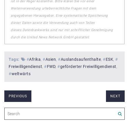
ist in der Regel kostenfrei. Bitte klären Sie vor einer
Weiterverwendung urheberrechtliche Fragen mit dem
angegebenen Herausgeber. Eine systematische Speicherung
dieser Daten sowie die Verwendung auch von Teilen
dieses Datenbankwerks sind nur mit schriftlicher Genehmigung
durch die United News Network GmbH gestattet
Tags:
#
Afrika
#
Asien
#
Auslandsaufenthalte
#
ESK
#
Freiwilligendienst
#
FWD
#
geförderter Freiwilligendienst
#
weltwärts
PREVIOUS
NEXT