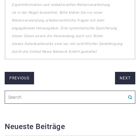
Eigeninformation und redaktionellen Weiterverarbeitung
ist in der Regel kostenfrei. Bitte klären Sie vor einer
Weiterverwendung urheberrechtliche Fragen mit dem
angegebenen Herausgeber. Eine systematische Speicherung
dieser Daten sowie die Verwendung auch von Teilen
dieses Datenbankwerks sind nur mit schriftlicher Genehmigung
durch die United News Network GmbH gestattet
PREVIOUS
NEXT
Neueste Beiträge