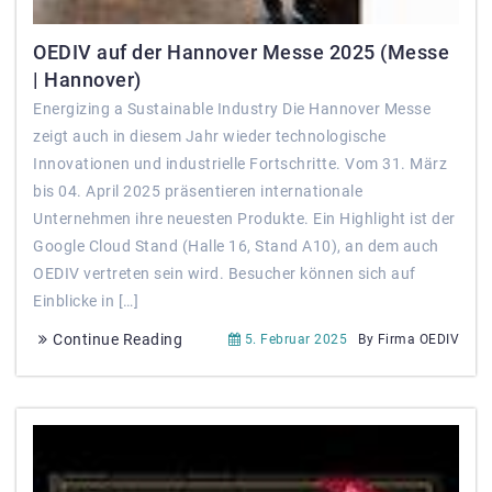
OEDIV auf der Hannover Messe 2025 (Messe
| Hannover)
Energizing a Sustainable Industry Die Hannover Messe
zeigt auch in diesem Jahr wieder technologische
Innovationen und industrielle Fortschritte. Vom 31. März
bis 04. April 2025 präsentieren internationale
Unternehmen ihre neuesten Produkte. Ein Highlight ist der
Google Cloud Stand (Halle 16, Stand A10), an dem auch
OEDIV vertreten sein wird. Besucher können sich auf
Einblicke in […]
Continue Reading
5. Februar 2025
By Firma OEDIV