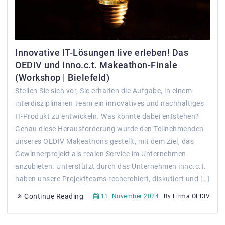
Innovative IT-Lösungen live erleben! Das
OEDIV und inno.c.t. Makeathon-Finale
(Workshop | Bielefeld)
Stellen Sie sich vor, Sie erhalten die Aufgabe, in einem
interdisziplinären Team ein innovatives und nachhaltiges
IT-Produkt zu entwickeln. Was könnte dabei entstehen?
Genau diese Herausforderung wurde den Teilnehmenden
unseres OEDIV Makeathons gestellt, mit dem Ziel, das
Gewinnerprojekt als realen Service im Unternehmen
anzubieten. Unterstützt durch das Unternehmen inno.c.t.
haben unsere Projektteams recherchiert, diskutiert und […]
Continue Reading
11. November 2024
By Firma OEDIV