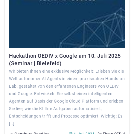
Hackathon OEDIV x Google am 10. Juli 2025
(Seminar | Bielefeld)
Wir bieten Ihnen eine exklusive Möglichkeit: Erleben Sie die
Welt autonomer AI Agents in einem praxisnahen Hands-on
Lab, gestaltet von den erfahrenen Engineers von OEDIV
und Google. Entwickeln Sie selbst einen intelligenten
Agenten auf Basis der Google Cloud Platform und erleben
Sie live, wie die KI Ihre Aufgaben automatisiert,
Entscheidungen trifft und Prozesse optimiert. Wichtig: Es
[…]
Continue Reading
4. Juli 2025
By Firma OEDIV