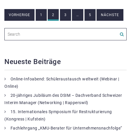
Beitragsnavigation
VORHERIGE
1
2
3
…
5
NÄCHSTE
Neueste Beiträge
Online-Infoabend: Schüleraustausch weltweit (Webinar |
Online)
20-jähriges Jubiläum des DSIM – Dachverband Schweizer
Interim Manager (Networking | Rapperswil)
15. Internationales Symposium für Restrukturierung
(Kongress | Kufstein)
Fachlehrgang „KMU-Berater für Unternehmensnachfolge“